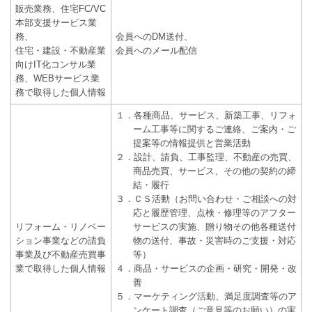
販売業務、住宅FC/VC
本部支援サービス業
務、
会員へのDM送付、
住宅・建設・不動産業
会員へのメール配信
向けIT化コンサル業
務、WEBサービス業
務で取得した個人情報
１．各種商品、サービス、新築工事、リフォ
ーム工事等に関するご連絡、ご案内・ご
提案等の情報提供と営業活動
２．設計、請負、工事監理、不動産の売買、
商品売買、サービス、その他の契約の締
結・履行
３．ＣＳ活動（お問い合わせ・ご相談への対
応と履歴管理、点検・修理等のアフター
リフォーム・リノベー
サービスの実施、贈り物その他各種送付
ション事業などの請負
物の送付、事故・災害時のご支援・対応
事業及び不動産売買事
等）
業で取得した個人情報
４．商品・サービスの企画・研究・開発・改
善
５．マーケティング活動、満足度調査等のア
ンケート調査（ご意見等のお願い）の実